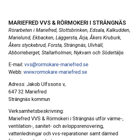
MARIEFRED VVS & RÖRMOKERI I STRÄNGNÄS
Rörarbeten i Mariefred, Slottsbrinken, Edsala, Kalkudden,
Marielund, Ekbacken, Läggersta, Ärja, Åkers Kruburk,
Åkers styckebrud, Forsta, Strängnäs, Ulvhäll,
Abborreberget, Stallarholmen, Nykvarn och Södertälje.
E-mail:
vvs@rormokare-mariefred.se
Webb:
www.rormokare-mariefred.se
Adress: Jakob Ulfssons v,
647 32 Mariefred
Strängnäs kommun
Verksamhetsbeskrivning:
Mariefred VVS & Rörmokeri i Strängnäs utför värme-,
ventilation-, sanitet- och avloppsrenovering,
vattenledningar och vvs-reparationer samt därmed