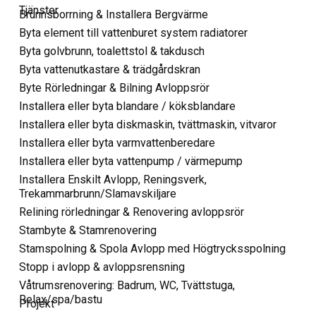
Tjänster
Brunnsborrning & Installera Bergvärme
Byta element till vattenburet system radiatorer
Byta golvbrunn, toalettstol & takdusch
Byta vattenutkastare & trädgårdskran
Byte Rörledningar & Bilning Avloppsrör
Installera eller byta blandare / köksblandare
Installera eller byta diskmaskin, tvättmaskin, vitvaror
Installera eller byta varmvattenberedare
Installera eller byta vattenpump / värmepump
Installera Enskilt Avlopp, Reningsverk,
Trekammarbrunn/Slamavskiljare
Relining rörledningar & Renovering avloppsrör
Stambyte & Stamrenovering
Stamspolning & Spola Avlopp med Högtrycksspolning
Stopp i avlopp & avloppsrensning
Våtrumsrenovering: Badrum, WC, Tvättstuga,
Relax/spa/bastu
Projekt