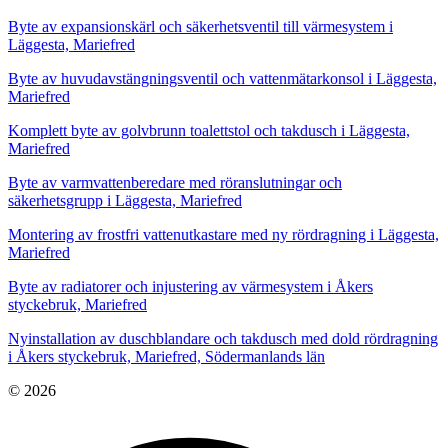
Byte av expansionskärl och säkerhetsventil till värmesystem i
Läggesta, Mariefred
Byte av huvudavstängningsventil och vattenmätarkonsol i Läggesta,
Mariefred
Komplett byte av golvbrunn toalettstol och takdusch i Läggesta,
Mariefred
Byte av varmvattenberedare med röranslutningar och
säkerhetsgrupp i Läggesta, Mariefred
Montering av frostfri vattenutkastare med ny rördragning i Läggesta,
Mariefred
Byte av radiatorer och injustering av värmesystem i Åkers
styckebruk, Mariefred
Nyinstallation av duschblandare och takdusch med dold rördragning
i Åkers styckebruk, Mariefred, Södermanlands län
© 2026