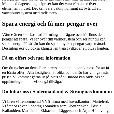
Men med dagens höga elpriser kan det vara värt att se över
elementen i huset. Det kan vara väldigt lönsamt att byta till ett
vattenburet system med radiatorer-
Spara energi och få mer pengar över
Värme är en stor kostnad för många husägare och här finns det
pengar att spara. Vi ser över ditt värmesystem och ser hur du kan
spara energi. På så sätt kan du spara mycket pengar varje månad.
Dessutom gör du också klimatet en tjänst vilket är ett plus i kanten.
Få en offert och mer information
Om du tycker att detta låter intressant kan du kontakta oss för att få
en första offert. Alla fastigheter är olika och därför har vi inga fasta
priser. Vi kommer gärna ut på plats så vi snabbt kan bilda oss en
uppfattning om hur vi ska gå tillväga.
Du hittar oss i Södermanland & Strängnäs kommun
Vi är en välrenommerad VVS-firma med huvudkontor i Mariefred.
Vi åtar oss även uppdrag i områden som Slottsbrinken, Edsala,
Kalkudden, Marielund, Ekbacken, Läggersta och Ärja. Hör av dig