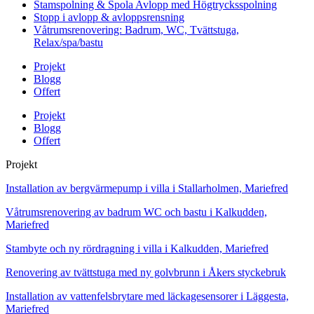
Stamspolning & Spola Avlopp med Högtrycksspolning
Stopp i avlopp & avloppsrensning
Våtrumsrenovering: Badrum, WC, Tvättstuga,
Relax/spa/bastu
Projekt
Blogg
Offert
Projekt
Blogg
Offert
Projekt
Installation av bergvärmepump i villa i Stallarholmen, Mariefred
Våtrumsrenovering av badrum WC och bastu i Kalkudden,
Mariefred
Stambyte och ny rördragning i villa i Kalkudden, Mariefred
Renovering av tvättstuga med ny golvbrunn i Åkers styckebruk
Installation av vattenfelsbrytare med läckagesensorer i Läggesta,
Mariefred