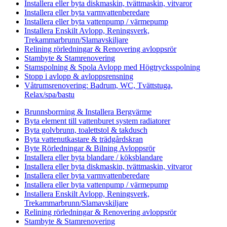
Installera eller byta diskmaskin, tvättmaskin, vitvaror
Installera eller byta varmvattenberedare
Installera eller byta vattenpump / värmepump
Installera Enskilt Avlopp, Reningsverk,
Trekammarbrunn/Slamavskiljare
Relining rörledningar & Renovering avloppsrör
Stambyte & Stamrenovering
Stamspolning & Spola Avlopp med Högtrycksspolning
Stopp i avlopp & avloppsrensning
Våtrumsrenovering: Badrum, WC, Tvättstuga,
Relax/spa/bastu
Brunnsborrning & Installera Bergvärme
Byta element till vattenburet system radiatorer
Byta golvbrunn, toalettstol & takdusch
Byta vattenutkastare & trädgårdskran
Byte Rörledningar & Bilning Avloppsrör
Installera eller byta blandare / köksblandare
Installera eller byta diskmaskin, tvättmaskin, vitvaror
Installera eller byta varmvattenberedare
Installera eller byta vattenpump / värmepump
Installera Enskilt Avlopp, Reningsverk,
Trekammarbrunn/Slamavskiljare
Relining rörledningar & Renovering avloppsrör
Stambyte & Stamrenovering