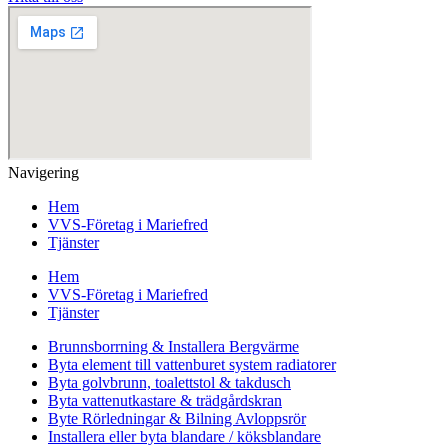
Navigering
Hem
VVS-Företag i Mariefred
Tjänster
Hem
VVS-Företag i Mariefred
Tjänster
Brunnsborrning & Installera Bergvärme
Byta element till vattenburet system radiatorer
Byta golvbrunn, toalettstol & takdusch
Byta vattenutkastare & trädgårdskran
Byte Rörledningar & Bilning Avloppsrör
Installera eller byta blandare / köksblandare