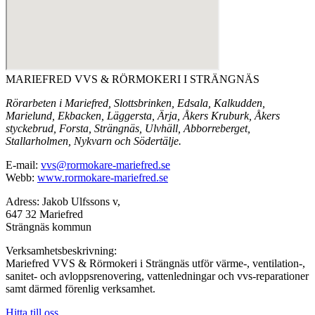
MARIEFRED VVS & RÖRMOKERI I STRÄNGNÄS
Rörarbeten i Mariefred, Slottsbrinken, Edsala, Kalkudden,
Marielund, Ekbacken, Läggersta, Ärja, Åkers Kruburk, Åkers
styckebrud, Forsta, Strängnäs, Ulvhäll, Abborreberget,
Stallarholmen, Nykvarn och Södertälje.
E-mail:
vvs@rormokare-mariefred.se
Webb:
www.rormokare-mariefred.se
Adress: Jakob Ulfssons v,
647 32 Mariefred
Strängnäs kommun
Verksamhetsbeskrivning:
Mariefred VVS & Rörmokeri i Strängnäs utför värme-, ventilation-,
sanitet- och avloppsrenovering, vattenledningar och vvs-reparationer
samt därmed förenlig verksamhet.
Hitta till oss