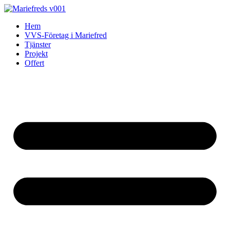
Skip
to
Hem
content
VVS-Företag i Mariefred
Tjänster
Projekt
Offert