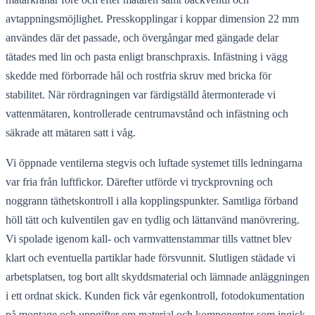
avtappningsmöjlighet. Presskopplingar i koppar dimension 22 mm
användes där det passade, och övergångar med gängade delar
tätades med lin och pasta enligt branschpraxis. Infästning i vägg
skedde med förborrade hål och rostfria skruv med bricka för
stabilitet. När rördragningen var färdigställd återmonterade vi
vattenmätaren, kontrollerade centrumavstånd och infästning och
säkrade att mätaren satt i våg.
Vi öppnade ventilerna stegvis och luftade systemet tills ledningarna
var fria från luftfickor. Därefter utförde vi tryckprovning och
noggrann täthetskontroll i alla kopplingspunkter. Samtliga förband
höll tätt och kulventilen gav en tydlig och lättanvänd manövrering.
Vi spolade igenom kall- och varmvattenstammar tills vattnet blev
klart och eventuella partiklar hade försvunnit. Slutligen städade vi
arbetsplatsen, tog bort allt skyddsmaterial och lämnade anläggningen
i ett ordnat skick. Kunden fick vår egenkontroll, fotodokumentation
på montage och uppgifter om material och komponenter som ingick.