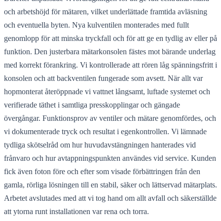
och arbetshöjd för mätaren, vilket underlättade framtida avläsning
och eventuella byten. Nya kulventilen monterades med fullt
genomlopp för att minska tryckfall och för att ge en tydlig av eller på
funktion. Den justerbara mätarkonsolen fästes mot bärande underlag
med korrekt förankring. Vi kontrollerade att rören låg spänningsfritt i
konsolen och att backventilen fungerade som avsett. När allt var
hopmonterat återöppnade vi vattnet långsamt, luftade systemet och
verifierade täthet i samtliga presskopplingar och gängade
övergångar. Funktionsprov av ventiler och mätare genomfördes, och
vi dokumenterade tryck och resultat i egenkontrollen. Vi lämnade
tydliga skötselråd om hur huvudavstängningen hanterades vid
frånvaro och hur avtappningspunkten användes vid service. Kunden
fick även foton före och efter som visade förbättringen från den
gamla, rörliga lösningen till en stabil, säker och lättservad mätarplats.
Arbetet avslutades med att vi tog hand om allt avfall och säkerställde
att ytorna runt installationen var rena och torra.