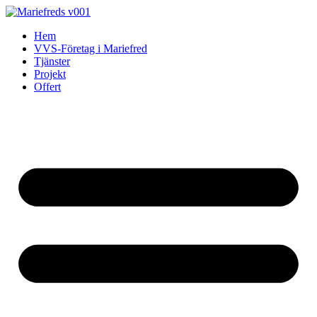
Skip
to
Hem
content
VVS-Företag i Mariefred
Tjänster
Projekt
Offert