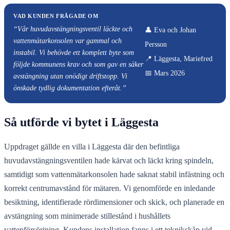
VAD KUNDEN FRÅGADE OM
“Vår huvudavstängningsventil läckte och
👤 Eva och Johan
vattenmätarkonsolen var gammal och
Persson
instabil. Vi behövde ett komplett byte som
📍 Läggesta, Mariefred
följde kommunens krav och som gav en säker
📅 Mars 2026
avstängning utan onödigt driftstopp. Vi
önskade tydlig dokumentation efteråt.”
Så utförde vi bytet i Läggesta
Uppdraget gällde en villa i Läggesta där den befintliga
huvudavstängningsventilen hade kärvat och läckt kring spindeln,
samtidigt som vattenmätarkonsolen hade saknat stabil infästning och
korrekt centrumavstånd för mätaren. Vi genomförde en inledande
besiktning, identifierade rördimensioner och skick, och planerade en
avstängning som minimerade stillestånd i hushållets
vattenförsörjning. Kundens installation fanns i ett teknikskåp vid