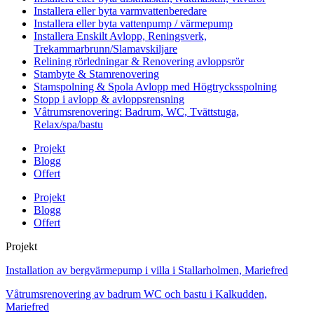
Installera eller byta varmvattenberedare
Installera eller byta vattenpump / värmepump
Installera Enskilt Avlopp, Reningsverk,
Trekammarbrunn/Slamavskiljare
Relining rörledningar & Renovering avloppsrör
Stambyte & Stamrenovering
Stamspolning & Spola Avlopp med Högtrycksspolning
Stopp i avlopp & avloppsrensning
Våtrumsrenovering: Badrum, WC, Tvättstuga,
Relax/spa/bastu
Projekt
Blogg
Offert
Projekt
Blogg
Offert
Projekt
Installation av bergvärmepump i villa i Stallarholmen, Mariefred
Våtrumsrenovering av badrum WC och bastu i Kalkudden,
Mariefred