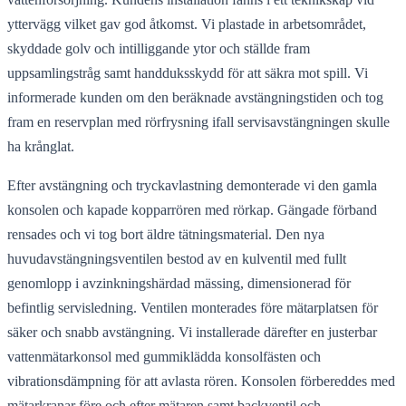
yttervägg vilket gav god åtkomst. Vi plastade in arbetsområdet,
skyddade golv och intilliggande ytor och ställde fram
uppsamlingstråg samt handduksskydd för att säkra mot spill. Vi
informerade kunden om den beräknade avstängningstiden och tog
fram en reservplan med rörfrysning ifall servisavstängningen skulle
ha krånglat.
Efter avstängning och tryckavlastning demonterade vi den gamla
konsolen och kapade kopparrören med rörkap. Gängade förband
rensades och vi tog bort äldre tätningsmaterial. Den nya
huvudavstängningsventilen bestod av en kulventil med fullt
genomlopp i avzinkningshärdad mässing, dimensionerad för
befintlig servisledning. Ventilen monterades före mätarplatsen för
säker och snabb avstängning. Vi installerade därefter en justerbar
vattenmätarkonsol med gummiklädda konsolfästen och
vibrationsdämpning för att avlasta rören. Konsolen förbereddes med
mätarkranar före och efter mätaren samt backventil och