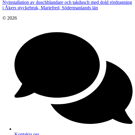
Nyinstallation av duschblandare och takdusch med dold rördragning
i Åkers styckebruk, Mariefred, Södermanlands län
© 2026
Kontakta oss