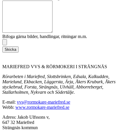
Bifoga gärna bilder, handlingar, ritningar m.m.
Skicka
MARIEFRED VVS & RÖRMOKERI I STRÄNGNÄS
Rörarbeten i Mariefred, Slottsbrinken, Edsala, Kalkudden,
Marielund, Ekbacken, Läggersta, Ärja, Åkers Kruburk, Åkers
styckebrud, Forsta, Strängnäs, Ulvhäll, Abborreberget,
Stallarholmen, Nykvarn och Södertälje.
E-mail:
vvs@rormokare-mariefred.se
Webb:
www.rormokare-mariefred.se
Adress: Jakob Ulfssons v,
647 32 Mariefred
Strängnäs kommun