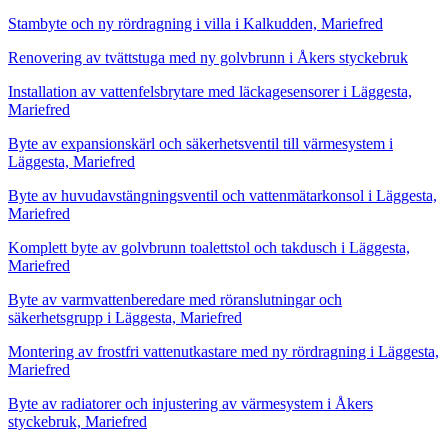
Stambyte och ny rördragning i villa i Kalkudden, Mariefred
Renovering av tvättstuga med ny golvbrunn i Åkers styckebruk
Installation av vattenfelsbrytare med läckagesensorer i Läggesta,
Mariefred
Byte av expansionskärl och säkerhetsventil till värmesystem i
Läggesta, Mariefred
Byte av huvudavstängningsventil och vattenmätarkonsol i Läggesta,
Mariefred
Komplett byte av golvbrunn toalettstol och takdusch i Läggesta,
Mariefred
Byte av varmvattenberedare med röranslutningar och
säkerhetsgrupp i Läggesta, Mariefred
Montering av frostfri vattenutkastare med ny rördragning i Läggesta,
Mariefred
Byte av radiatorer och injustering av värmesystem i Åkers
styckebruk, Mariefred