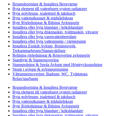
Brunnsborrning & Installera Bergvärme
Byta element till vattenburet system radiatorer
Byta golvbrunn, toalettstol & takdusch
Byta vattenutkastare & trädgårdskran
Byte Rörledningar & Bilning Avloppsrör
Installera eller byta blandare / köksblandare
Installera eller byta diskmaskin, tvättmaskin, vitvaror
Installera eller byta varmvattenberedare
Installera eller byta vattenpump / värmepump
Installera Enskilt Avlopp, Reningsverk,
Trekammarbrunn/Slamavskiljare
Relining rörledningar & Renovering avloppsrör
Stambyte & Stamrenovering
Stamspolning & Spola Avlopp med Högtrycksspolning
Stopp i avlopp & avloppsrensning
Våtrumsrenovering: Badrum, WC, Tvättstuga,
Relax/spa/bastu
Brunnsborrning & Installera Bergvärme
Byta element till vattenburet system radiatorer
Byta golvbrunn, toalettstol & takdusch
Byta vattenutkastare & trädgårdskran
Byte Rörledningar & Bilning Avloppsrör
Installera eller byta blandare / köksblandare
Installera eller byta diskmaskin, tvättmaskin, vitvaror